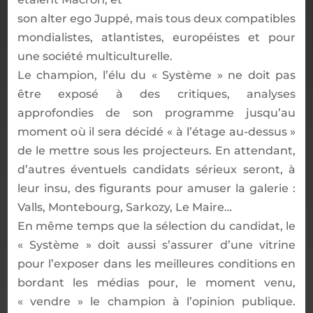
son alter ego Jupp
é
, mais tous deux compatibles
mondialistes, atlantistes, europ
é
istes et pour
une soci
é
t
é
multiculturelle.
Le champion, l
’é
lu du
«
Syst
è
me
»
ne doit pas
ê
tre expos
é
à
des critiques, analyses
approfondies de son programme jusqu
’
au
moment o
ù
il sera d
é
cid
é
« à
l
’é
tage au-dessus
»
de le mettre sous les projecteurs. En attendant,
d
’
autres
é
ventuels candidats s
é
rieux seront,
à
leur insu, des figurants
pour amuser la galerie
:
Valls, Montebourg, Sarkozy, Le Maire…
En m
ê
me temps que la s
é
lection du candidat, le
«
Syst
è
me
»
doit aussi s
’
assurer d
’
une vitrine
pour l
’
exposer dans les meilleures conditions en
bordant les m
é
dias pour, le moment venu,
«
vendre
»
le champion
à
l
’
opinion publique.