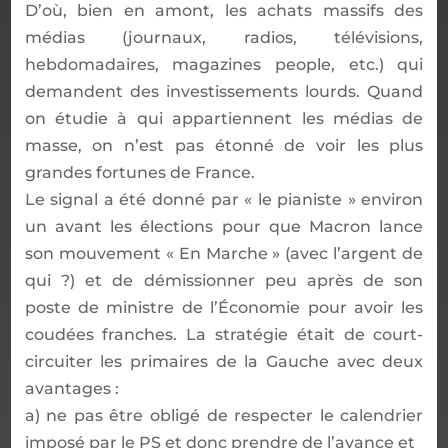
D
’
o
ù
, bien en amont, les achats massifs des
m
é
dias (journaux, radios, t
é
l
é
visions,
hebdomadaires, magazines people, etc.) qui
demandent des investissements lourds. Quand
on
é
tudie
à
qui appartiennent les m
é
dias de
masse, on n
’
est pas
é
tonn
é
de voir les plus
grandes fortunes de France.
Le signal a
é
t
é
donn
é
par
«
le pianiste
»
environ
un avant les
é
lections pour que Macron lance
son mouvement
«
En Marche
»
(avec l
’
argent de
qui
?) et de d
é
missionner peu apr
è
s de son
poste de ministre de l
’É
conomie pour avoir les
coud
é
es franches. La strat
é
gie
é
tait de court-
circuiter les primaires de la Gauche avec deux
avantages
:
a) ne pas
ê
tre oblig
é
de respecter le calendrier
impos
é
par le PS et donc prendre de l
’
avance et