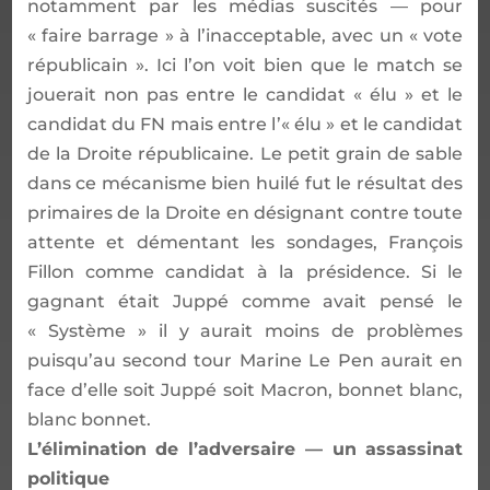
notamment par les m
é
dias suscit
é
s
—
pour
«
faire barrage
»
à
l
’
inacceptable, avec un
«
vote
r
é
publicain
»
. Ici l
’
on voit bien que le match se
jouerait non pas entre le candidat
« é
lu
»
et le
candidat du FN mais entre l
’« é
lu
»
et le candidat
de la Droite r
é
publicaine. Le petit grain de sable
dans ce m
é
canisme bien huil
é
fut le r
é
sultat des
primaires de la Droite en d
é
signant contre toute
attente et d
é
mentant les sondages, Fran
ç
ois
Fillon comme candidat
à
la pr
é
sidence. Si le
gagnant
é
tait Jupp
é
comme avait pens
é
le
«
Syst
è
me
»
il y aurait moins de probl
è
mes
puisqu
’
au second tour Marine Le Pen aurait en
face d
’
elle soit Jupp
é
soit Macron, bonnet blanc,
blanc bonnet.
L
’é
limination de l
’
adversaire
—
un assassinat
politique