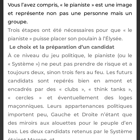
Vous l
’
avez compris,
«
le pianiste
»
est une image
et repr
é
sente non pas une personne mais un
groupe.
Trois
é
tapes ont
é
t
é
n
é
cessaires pour que
«
le
pianiste
»
puisse placer son poulain
à
l
’É
lys
é
e.
Le choix et la pr
é
paration d
’
un candidat
À
ce niveau du jeu politique, le pianiste (ou le
«
Syst
è
me
»
) ne peut pas prendre de risque et a
toujours deux, sinon trois fers au feu. Les futurs
candidats sont rep
é
r
é
s bien en amont et
encadr
é
s par des
«
clubs
»
,
«
think tanks
»
,
«
cercles
»
et
éventuellement des loges
ma
ç
onniques. Leurs appartenances politiques
importent peu, Gauche et Droite n
’é
tant que
des miroirs aux alouettes pour le peuple d
’
en
bas. Les deux candidats retenus par le Syst
è
me
é
taient Macron, et