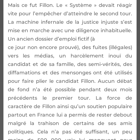
Mais ce fut Fillon. Le
«
Syst
è
me
»
devait r
é
agir
vite pour l
’
emp
ê
cher d
’
atteindre le second tour.
La machine infernale de la justice injuste s
’
est
mise en marche avec une diligence inhabituelle.
Un ancien dossier d
’
emploi fictif (
à
ce jour non encore prouv
é
), des fuites (ill
é
gales)
vers les m
é
dias, un harc
è
lement inou
ï
du
candidat et de sa famille, des semi-v
é
rit
é
s, des
diffamations et des mensonges ont
é
t
é
utilis
é
s
pour faire plier le candidat Fillon. Aucun d
é
bat
de fond n
’
a
é
t
é
possible pendant deux mois
pr
é
c
é
dents le premier tour. La force de
caract
è
re de Fillon ainsi qu
’
un soutien populaire
partout en France lui a permis de rester debout
malgr
é
la trahison de certains de ses amis
politiques. Cela n
’
a pas
é
t
é
suffisant, un peu