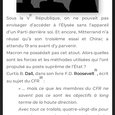
e
Sous la V
R
é
publique, on ne pouvait pas
envisager d
’
acc
é
der
à
l
’É
lys
é
e sans l
’
appareil
d
’
un Parti derri
è
re soi. Et encore, Mitterrand n
’
a
r
é
ussi qu
’à
son troisi
è
me essai et Chirac a
attendu 19 ans avant d
’
y parvenir.
Macron ne poss
é
dait pas cet atout. Alors quelles
sont les forces et les m
é
thodes utilis
é
es qui l
’
ont
propuls
é
au poste supr
ê
me de l
’É
tat
?
[1]
Curtis B.
Dall,
dans son livre F.D.
Roosevelt
,
é
crit
[2]
au sujet du CFR
:
« …
mais ce que les membres du CFR ne
savent pas ce sont les objectifs
à
long
terme de la haute direction.
Avec tout ce tralala, quatre-vingt-dix pour