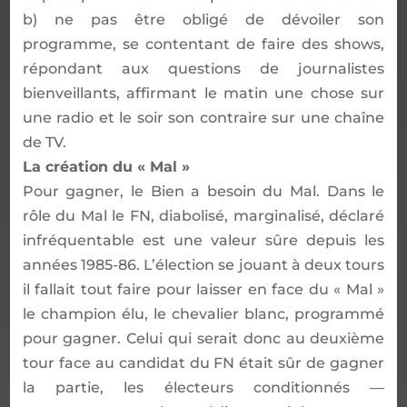
b) ne pas
ê
tre oblig
é
de d
é
voiler son
programme, se contentant de faire des shows,
r
é
pondant aux questions de journalistes
bienveillants, affirmant le matin une chose sur
une radio et le soir son contraire sur une cha
î
ne
de TV.
La cr
é
ation du
«
Mal
»
Pour gagner, le Bien a besoin du Mal. Dans le
r
ô
le du Mal le FN, diabolis
é
, marginalis
é
, d
é
clar
é
infr
é
quentable est une valeur s
û
re depuis les
ann
é
es
1985-86. L
’é
lection se jouant
à
deux tours
il fallait tout faire pour laisser en face du
«
Mal
»
le champion
é
lu, le chevalier blanc, programm
é
pour gagner. Celui qui serait donc au deuxi
è
me
tour face au candidat du FN
é
tait s
û
r de gagner
la partie, les
é
lecteurs conditionn
é
s
—