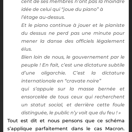
cent de ses membres n
’
ont pas la moindre
id
é
e de celui qui
“
joue du piano
”
à
l
’é
tage au-dessus.
Et le piano continue
à
jouer et le pianiste
du dessus ne perd pas une minute pour
mener la danse des officiels l
é
galement
é
lus.
Bien loin de nous, le gouvernement par le
peuple
! En fait, c
’
est une dictature subtile
d
’
une oligarchie. C
’
est la dictature
internationale en
“
cravate noire
”
qui s
’
appuie sur la masse bern
é
e et
ensorcel
é
e de tous ceux qui recherchent
un statut social, et derri
è
re cette foule
distingu
é
e, le public n
’
y voit que du feu
!
»
Tout est dit et nous pensons que ce sch
é
ma
s
’
applique parfaitement dans le cas Macron.