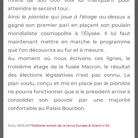
moins de 500
000 voix lui manquant pour
atteindre le second tour.
Ainsi
le pianiste qui joue
à
l
’é
tage au-dessus
a
gagn
é
son premier pari en pla
ç
ant son poulain
mondialiste cosmopolite
à
l
’É
lys
é
e. Il lui faut
maintenant mettre en marche le programme
que l
’
on d
é
couvrira au fur et
à
mesure.
Au moment o
ù
nous
é
crivons ces lignes, le
troisi
è
me
é
tage de la fus
é
e Macron, le r
é
sultat
des
é
lections l
é
gislative
s n’e
st pas connu. Le
plan voulu, con
ç
u et mis en place par
le pianiste
ne pourra fonctionner que si le pr
é
sident arrive
à
consolider son pouvoir par une majorit
é
confortable au Palais Bourbon.
Paris, 18.05.2017
Editorial extrait de la revue Europe & Orient n°24