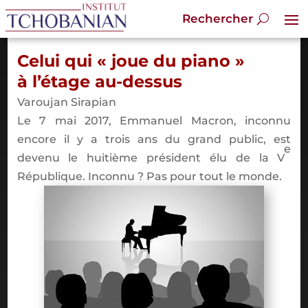
Celui qui
«
joue du piano
»
à
l
’é
tage au-dessus
Varoujan Sirapian
Le 7 mai 2017, Emmanuel Macron, inconnu
encore il y a trois ans du grand public, est
e
devenu le huiti
è
me pr
é
sident
é
lu de la V
R
é
publique. Inconnu
? Pas pour tout le monde.