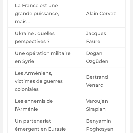
La France est une
grande puissance,
Alain Corvez
mais…
Ukraine : quelles
Jacques
perspectives ?
Faure
Une opération militaire
Doğan
en Syrie
Özgüden
Les Arméniens,
Bertrand
victimes de guerres
Venard
coloniales
Les ennemis de
Varoujan
l’Arménie
Sirapian
Un partenariat
Benyamin
émergent en Eurasie
Poghosyan