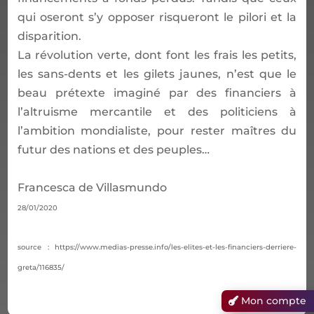
qui oseront s’y opposer risqueront le pilori et la
disparition.
La révolution verte,
dont font les frais les petits,
les sans-dents et les gilets jaunes, n’
est
que
le
beau prétexte
imaginé par des
financiers à
l’altruisme mercantile
et des politiciens à
l’ambition mondialiste, pour rester maîtres du
futu
r des nations
et des peuples
…
Francesca de Villasmundo
28/01/2020
source : https://www.medias-presse.info/les-elites-et-les-financiers-derriere-
greta/116835/
Mon compte