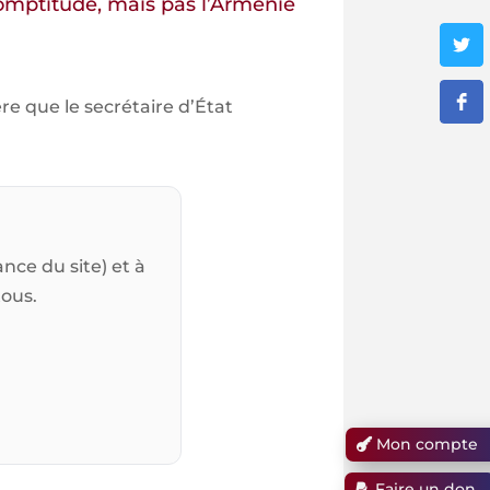
romptitude, mais pas l’Arménie
re que le secrétaire d’État
nce du site) et à
tous.
Mon compte
Faire un don