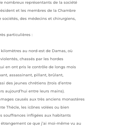
 de nombreux représentants de la société
 président et les membres de la Chambre
 sociétés, des médecins et chirurgiens,
rès particulières :
0 kilomètres au nord-est de Damas, où
 violentés, chassés par les hordes
i en ont pris le contrôle de longs mois
ant, assassinant, pillant, brûlant,
i des jeunes chrétiens (trois d’entre
ours aujourd’hui entre leurs mains).
ommages causés aux très anciens monastères
te Thècle, les icônes volées ou bien
s souffrances infligées aux habitants
é étrangement ce que j’ai moi-même vu au