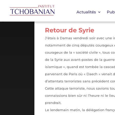
Actualités
Publ
Retour de Syrie
J’étais à Damas vendredi soir avec une 
notamment de cinq députés courageux e
courageux de la « société civile », tous c
de la Syrie aux avant-postes de la guerre 
islamique », quand est tombée la cascad
parvenant de Paris où « Daech » venait 
d’attentats terroristes sans précédent con
Cette attaque terroriste, nous savions tou
connaissions bien sûr ni l’heure ni le lieu
prendrait.
Le lendemain matin, la délégation françai