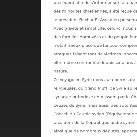
précédent afin de s’informer sur le terra
des minorités chrétiennes, a été reçue d
le président Bachar El Assad en personn
Avec gravité et simplicité, celui-ci nous
des familles éprouvées et du peuple franç
n’était mieux placé que lui pour compre
attaques faisant tant de victimes innocent
elle-même confrontée depuis cinq ans à 
nature.
Ce voyage en Syrie nous aura permis de r
religieuses, du grand Mufti de Syrie au 
syriaque-orthodoxe en passant par le Che
Druzes de Syrie, mais aussi des autorité
Conseil du Peuple syrien (l’équivalent d
président de la République arabe syrien
ainsi que de nombreux députés, apparten