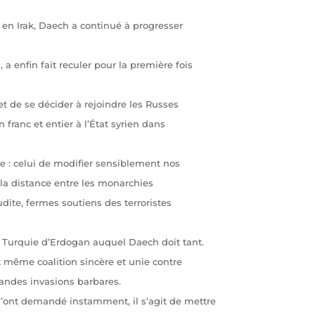
t en Irak, Daech a continué à progresser
, a enfin fait reculer pour la première fois
 et de se décider à rejoindre les Russes
 franc et entier à l’État syrien dans
ge : celui de modifier sensiblement nos
la distance entre les monarchies
udite, fermes soutiens des terroristes
a Turquie d’Erdogan auquel Daech doit tant.
t même coalition sincère et unie contre
andes invasions barbares.
 l’ont demandé instamment, il s’agit de mettre