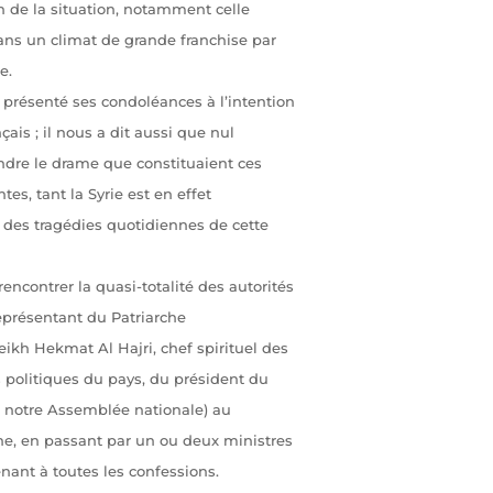
in de la situation, notamment celle
ans un climat de grande franchise par
e.
 a présenté ses condoléances à l’intention
ais ; il nous a dit aussi que nul
ndre le drame que constituaient ces
es, tant la Syrie est en effet
des tragédies quotidiennes de cette
encontrer la quasi-totalité des autorités
représentant du Patriarche
ikh Hekmat Al Hajri, chef spirituel des
s politiques du pays, du président du
e notre Assemblée nationale) au
ne, en passant par un ou deux ministres
ant à toutes les confessions.