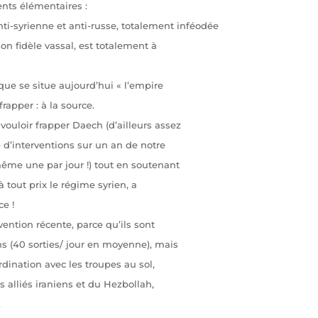
nts élémentaires :
nti-syrienne et anti-russe, totalement inféodée
on fidèle vassal, est totalement à
k que se situe aujourd’hui « l’empire
rapper : à la source.
vouloir frapper Daech (d’ailleurs assez
d’interventions sur un an de notre
ême une par jour !) tout en soutenant
 tout prix le régime syrien, a
e !
ention récente, parce qu’ils sont
s (40 sorties/ jour en moyenne), mais
rdination avec les troupes au sol,
s alliés iraniens et du Hezbollah,
.