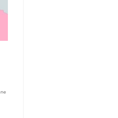
a
une