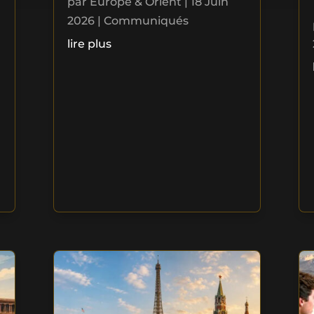
par
Europe & Orient
|
18 Juin
2026
|
Communiqués
lire plus