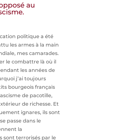
 opposé au
ascisme.
ation politique a été
attu les armes à la main
diale, mes camarades.
r le combattre là où il
pendant les années de
rquoi j’ai toujours
its bourgeois français
ascisme de pacotille,
térieur de richesse. Et
uement ignares, ils sont
se passe dans le
ennent la
 sont terrorisés par le