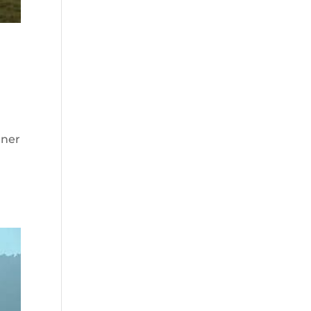
nner
u